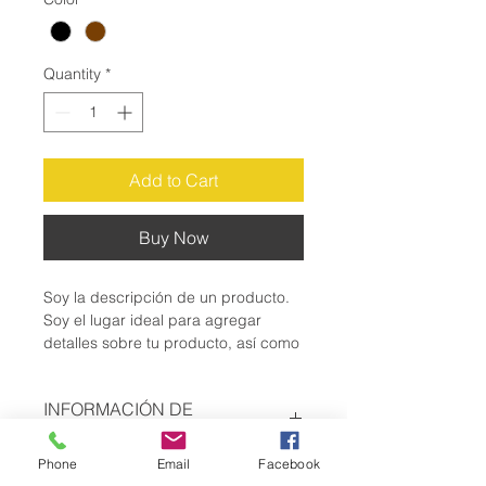
Quantity
*
Add to Cart
Buy Now
Soy la descripción de un producto. 
Soy el lugar ideal para agregar 
detalles sobre tu producto, así como 
tamaño, materiales, instrucciones de 
cuidado y de limpieza.
INFORMACIÓN DE
PRODUCTO
Phone
Email
Facebook
Soy la descripción de un producto. 