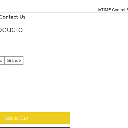
InTIME Control S
Contact Us
oducto
o
Grande
Add to Cart