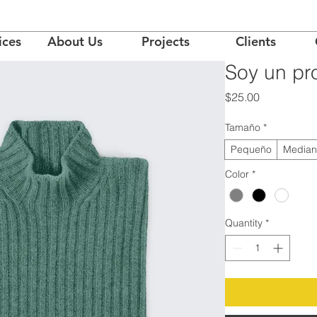
ices
About Us
Projects
Clients
Soy un pr
Price
$25.00
Tamaño
*
Pequeño
Median
Color
*
Quantity
*