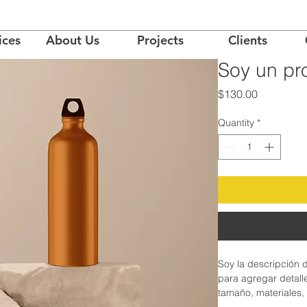
ices
About Us
Projects
Clients
Soy un pr
Price
$130.00
Quantity
*
Soy la descripción d
para agregar detall
tamaño, materiales,